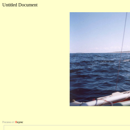
Untitled Document
Реклама от
Я
ндекс